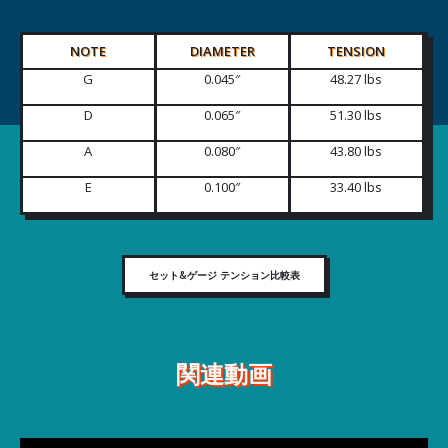
NOTE
DIAMETER
TENSION
G
0.045″
48.27 lbs
D
0.065″
51.30 lbs
A
0.080″
43.80 lbs
E
0.100″
33.40 lbs
セット&ゲージ テンション比較表
関連動画