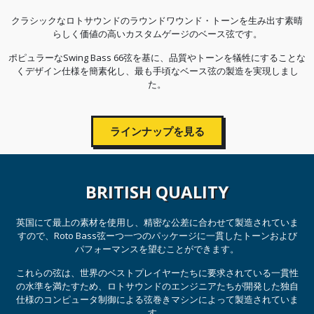
クラシックなロトサウンドのラウンドワウンド・トーンを生み出す素晴
らしく価値の高いカスタムゲージのベース弦です。
ポピュラーなSwing Bass 66弦を基に、品質やトーンを犠牲にすることな
くデザイン仕様を簡素化し、最も手頃なベース弦の製造を実現しまし
た。
ラインナップを見る
BRITISH QUALITY
英国にて最上の素材を使用し、精密な公差に合わせて製造されていま
すので、Roto Bass弦ーつ一つのパッケージに一貫したトーンおよび
パフォーマンスを望むことができます。
これらの弦は、世界のベストプレイヤーたちに要求されている一貫性
の水準を満たすため、ロトサウンドのエンジニアたちが開発した独自
仕様のコンピュータ制御による弦巻きマシンによって製造されていま
す。