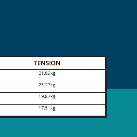
TENSION
21.89kg
23.27kg
19.87kg
17.51kg