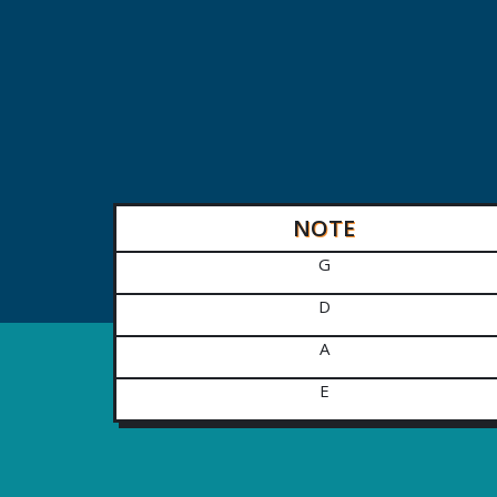
NOTE
G
D
A
E