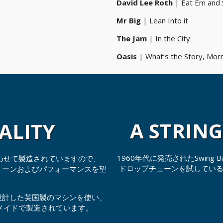
David Lee Roth
| Eat Em and 
Mr Big
| Lean Into it
The Jam
| In the City
Oasis
| What’s the Story, Morn
A STRIN
ALITY
1960年代に発売されたSwin
わせて製造されていますので、
ドロップチューンを試してい
したトーンおよびパフォーマンスを望
。
ウの設計した英国製のマシンを使い、
メイドで製造されています。