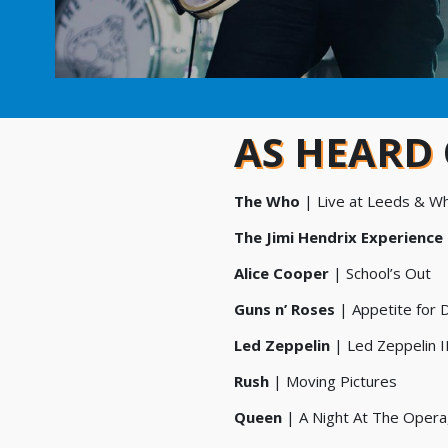
AS HEARD
The Who
| Live at Leeds & W
The Jimi Hendrix Experience
Alice Cooper
| School’s Out
Guns n’ Roses
| Appetite for 
Led Zeppelin
| Led Zeppelin I
Rush
| Moving Pictures
Queen
| A Night At The Opera,