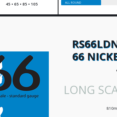
ALL ROUND
45 • 65 • 85 • 105
RS66LDN
66 NICK
LONG SCA
810m