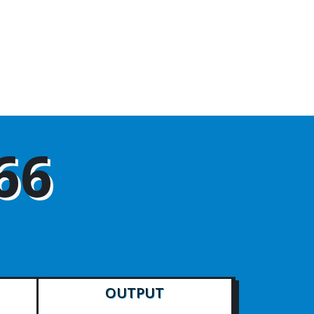
66
OUTPUT