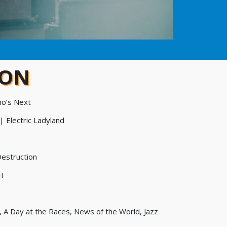
 ON
ho’s Next
| Electric Ladyland
Destruction
II
 A Day at the Races, News of the World, Jazz