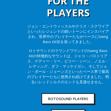
FOR THE
PLAYERS
ジョン・エントウィッスルやクリス・スクワイア
といったレジェンドの鋭いトーンにインスパイア
され、世界中のプレイヤーたちがベースにSwing
Bass 66弦を張ってきました。
ロトサウンドのラウンドワウンドのSwing Bass
66の特徴的なサウンドは、ジャコ・バストリア
ス、ゲディー・リー、ビリー・シーン、ノエル・
レディング、ダフ・マッケイガン、そしてジョ
ン・ポール・ジョーンズといったベース界で最高
のプレイヤーたちに使用され続けてきました。明
るいレッドシルクのエンドも見逃せません。
ROTOSOUND PLAYERS